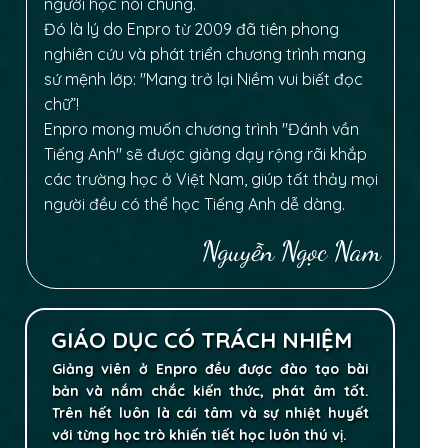
người học nói chung.
Đó là lý do Enpro từ 2009 đã tiên phong
nghiên cứu và phát triển chương trình mang
sứ mệnh lớp: "Mang trở lại Niềm vui biết đọc
chữ”!
Enpro mong muốn chương trình "Đánh vần
Tiếng Anh" sẽ được giảng dạy rộng rãi khắp
các trường học ở Việt Nam, giúp tất thảy mọi
người đều có thể học Tiếng Anh dễ dàng.
Nguyễn Ngọc Nam
GIÁO DỤC CÓ TRÁCH NHIỆM
Giảng viên ở Enpro đều được đào tạo bài
bản và nắm chắc kiến thức, phát âm tốt.
Trên hết luôn là cái tâm và sự nhiệt huyết
với từng học trò khiến tiết học luôn thú vị.