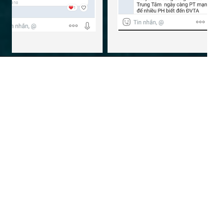
ĐÁNH VẦN TIẾNG ANH ENPRO
Đọc từ, nói câu trôi chảy không cần bắt chước,
không cần từ điển bằng các Quy luật Đánh vần
Trụ sở: 248 Lương Thế Vinh, Trung Văn, Hà Nội
Hotline: 0866.22.55.36
Email: cskh@enpro.vn
Website: https://enpro.vn
Phương pháp độc quyền từ tác giả Nguyễn Ngọc Nam
Chứng nhận Hoạt động Đào tạo Bồi dưỡng Trung tâm