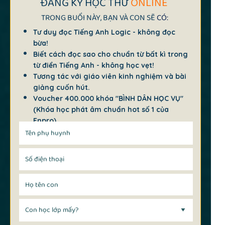
ĐĂNG KÝ
HỌC THỬ
ONLINE
TRONG BUỔI NÀY, BẠN VÀ CON SẼ
CÓ:
Tư duy đọc Tiếng Anh Logic - không đọc
bừa!
Biết cách đọc sao cho chuẩn từ bất kì trong
từ điển Tiếng Anh - không học vẹt!
Tương tác với giáo viên kinh nghiệm và bài
giảng cuốn hút.
Voucher 400.000 khóa "BÌNH DÂN HỌC VỤ"
(Khóa học phát âm chuẩn hot số 1 của
Enpro)