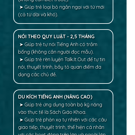
➤ Giúp trẻ loại bỏ ngần ngại với từ mới
(cả từ dài và khó).
NÓI THEO QUY LUẬT - 2,5 THÁNG
➤ Giúp trẻ tự nói Tiếng Anh có trầm
bổng (không cần người đọc mẫu).
➤ Giúp trẻ rèn luyện Talk.It.Out để tự tin
nói, thuyết trình, bầy tỏ quan điểm đa
dạng các chủ đề.
DU KÍCH TIẾNG ANH (NÂNG CAO)
➤ Giúp trẻ ứng dụng toàn bộ kỹ năng
vào thực tế là Sách Giáo Khoa.
➤ Giúp trẻ phản xạ tự nhiên với các câu
giao tiếp, thuyết trình, thể hiện cá nhân
với các hoạt động trên lớp và ngoài lớp.